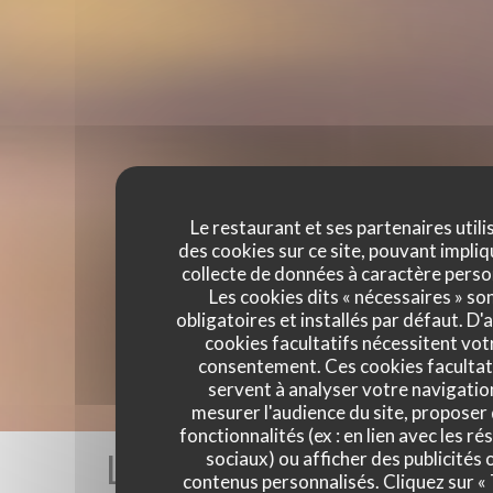
Le restaurant et ses partenaires utili
des cookies sur ce site, pouvant impliq
collecte de données à caractère perso
Les cookies dits « nécessaires » so
obligatoires et installés par défaut. D'
cookies facultatifs nécessitent vot
consentement. Ces cookies facultat
servent à analyser votre navigatio
mesurer l'audience du site, proposer
fonctionnalités (ex : en lien avec les r
Les avis de nos clients
sociaux) ou afficher des publicités 
contenus personnalisés. Cliquez sur «