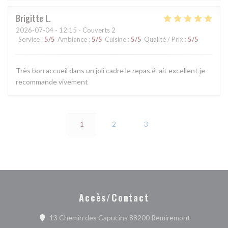
Brigitte
L
2026-07-04
- 12:15 - Couverts 2
Service
:
5
/5
Ambiance
:
5
/5
Cuisine
:
5
/5
Qualité / Prix
:
5
/5
Très bon accueil dans un joli cadre le repas était excellent je
recommande vivement
1
2
3
Accès/Contact
((ouvre une 
13 Chemin des Capucins 88200 Remiremont