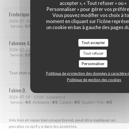
accepter », « Tout refuser » ou «
Personnaliser » pour gérer vos préfér
Frederique
M
Vous pouvez modifier vos choix à t
moment en cliquant sur l'icône représ
2026-07-26
- 12:30 - Couverts 3
Service
:
5
/5
Ambiance
:
5
/5
Cuisine
:
5
/5
Qualité / Prix
:
5
/5
un cookie en bas à gauche des pages du
Fabienne
A
Tout accepter
2026-07-23
- 12:45 - Couverts 2
Tout refuser
Service
:
5
/5
Ambiance
:
5
/5
Cuisine
:
5
/5
Qualité / Prix
:
5
/5
Personnaliser
Tout était parfait comme d’habitude et la cuisine excellente !
Politique de protection des données à caractère 
Politique de gestion des cookies
Fabien
D
2026-07-19
- 12:00 - Couverts 6
Service
:
4
/5
Ambiance
:
4
/5
Cuisine
:
4
/5
Qualité / Prix
:
4
/5
très bon et repas bien proportionné. peut être expliquer un
peu plus ce qu'il y a dans les assiettes.