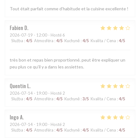
Tout était parfait comme d’habitude et la cuisine excellente !
Fabien
D
2026-07-19
- 12:00 - Hosté 6
Služba
:
4
/5
Atmosféra
:
4
/5
Kuchyně
:
4
/5
Kvalita / Cena
:
4
/5
très bon et repas bien proportionné. peut être expliquer un
peu plus ce qu'il y a dans les assiettes.
Quentin
L
2026-07-14
- 19:00 - Hosté 2
Služba
:
4
/5
Atmosféra
:
4
/5
Kuchyně
:
3
/5
Kvalita / Cena
:
4
/5
Ingo
A
2026-07-14
- 19:00 - Hosté 2
Služba
:
4
/5
Atmosféra
:
4
/5
Kuchyně
:
4
/5
Kvalita / Cena
:
4
/5