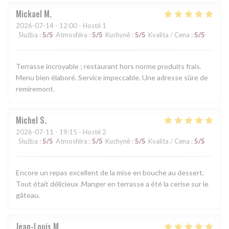
Mickael
M
2026-07-14
- 12:00 - Hosté 1
Služba
:
5
/5
Atmosféra
:
5
/5
Kuchyně
:
5
/5
Kvalita / Cena
:
5
/5
Terrasse incroyable ; restaurant hors norme produits frais.
Menu bien élaboré. Service impeccable. Une adresse sûre de
remiremont.
Michel
S
2026-07-11
- 19:15 - Hosté 2
Služba
:
5
/5
Atmosféra
:
5
/5
Kuchyně
:
5
/5
Kvalita / Cena
:
5
/5
Encore un repas excellent de la mise en bouche au dessert.
Tout était délicieux .Manger en terrasse a été la cerise sur le
gâteau.
Jean-Louis
M