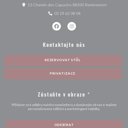
((otevře se
13 Chemin des Capucins 88200 Remiremont
03 29 62 08 04
Facebook ((otevře se v novém okně)
Instagram ((otevře se v nové
Kontaktujte nás
REZERVOVAT STŮL
PRIVATIZACE
Zůstaňte v obraze
*
Přihlaste se k odběru našeho newsletteru a dostávejte od nás e-mailem
personalizovaná sdělení a marketingové nabídky.
ODEBÍRAT