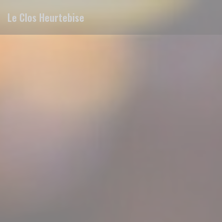
Panel pro správu cookies
Le Clos Heurtebise