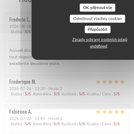
OK, přijmout vše
Frederic
L
Odmítnout všechny cookies
2026-08-06
- 12:00 - Hosté 3
Přizpůsobit
Služba
:
5
/5
Atmosféra
:
5
/5
Kuchyně
:
5
/5
Kvalita / Cena
:
5
/5
Zásady ochrany osobních údajů
undefined
Accueil discret et bienveillant. Mets de grande qualité. Le
tout déguster sur la terrasse par une journée idéale. Une
excellente deuxième visite.
Frederique
M
2026-07-26
- 12:30 - Hosté 3
Služba
:
5
/5
Atmosféra
:
5
/5
Kuchyně
:
5
/5
Kvalita / Cena
:
5
/5
Fabienne
A
2026-07-23
- 12:45 - Hosté 2
Služba
:
5
/5
Atmosféra
:
5
/5
Kuchyně
:
5
/5
Kvalita / Cena
:
5
/5