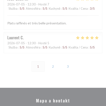
2026-07-05
- 12:30 - Hosté 7
Služba
:
5
/5
Atmosféra
:
5
/5
Kuchyně
:
5
/5
Kvalita / Cena
:
3
/5
Plats raffinés et très belle présentation.
Laurent
C
2026-07-05
- 12:30 - Hosté 5
Služba
:
5
/5
Atmosféra
:
5
/5
Kuchyně
:
5
/5
Kvalita / Cena
:
5
/5
1
2
3
Mapa a kontakt