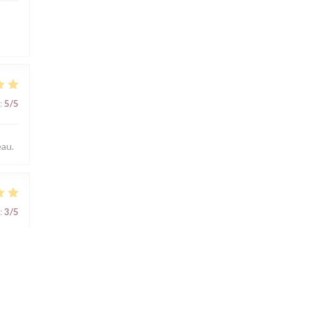
:
5
/5
eau.
:
3
/5