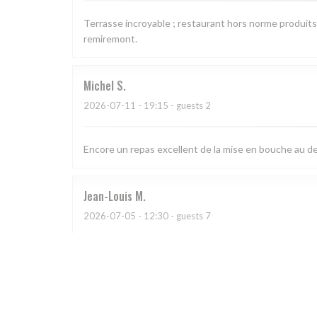
Terrasse incroyable ; restaurant hors norme produits
remiremont.
Michel
S
2026-07-11
- 19:15 - guests 2
Encore un repas excellent de la mise en bouche au des
Jean-Louis
M
2026-07-05
- 12:30 - guests 7
Plats raffinés et très belle présentation.
Laurent
C