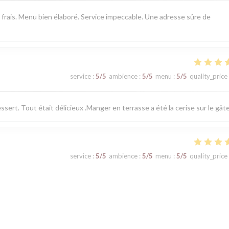
 frais. Menu bien élaboré. Service impeccable. Une adresse sûre de
service
:
5
/5
ambience
:
5
/5
menu
:
5
/5
quality_price
sert. Tout était délicieux .Manger en terrasse a été la cerise sur le gât
service
:
5
/5
ambience
:
5
/5
menu
:
5
/5
quality_price