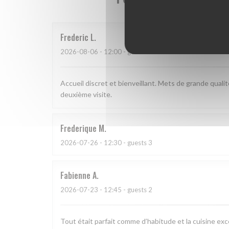
Frederic
L
2026-08-06
- 12:00 - guests 3
Accueil discret et bienveillant. Mets de grande quali
deuxième visite.
Frederique
M
2026-07-26
- 12:30 - guests 3
Fabienne
A
2026-07-23
- 12:45 - guests 2
Tout était parfait comme d’habitude et la cuisine exc