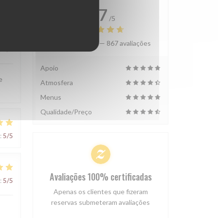
4.7
/5
Avaliação média —
867 avaliações
:
5
/5
Apoio
e
Atmosfera
Menus
Qualidade/Preço
:
5
/5
Avaliações 100% certificadas
:
5
/5
Apenas os clientes que fizeram
reservas submeteram avaliações