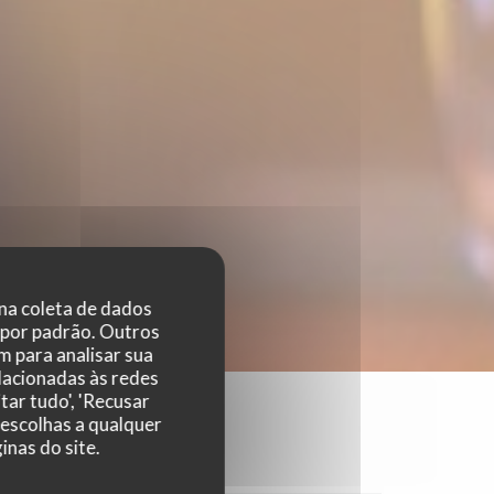
 na coleta de dados
 por padrão. Outros
 para analisar sua
elacionadas às redes
tar tudo', 'Recusar
 escolhas a qualquer
nas do site.