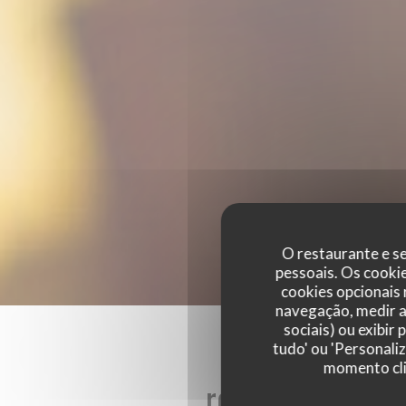
O restaurante e se
pessoais. Os cooki
cookies opcionais
navegação, medir a 
sociais) ou exibir
tudo' ou 'Personali
momento cli
reviews_from_ou