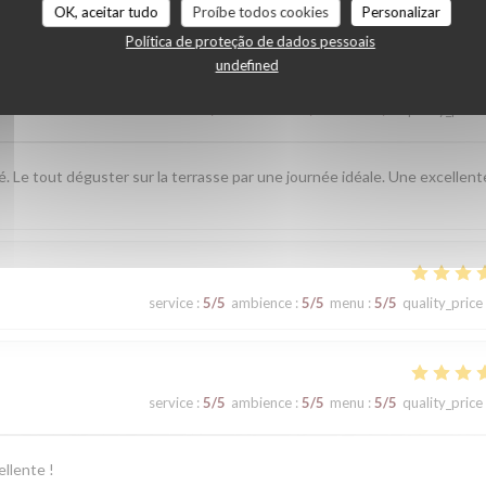
OK, aceitar tudo
Proíbe todos cookies
Personalizar
Política de proteção de dados pessoais
undefined
service
:
5
/5
ambience
:
5
/5
menu
:
5
/5
quality_price
té. Le tout déguster sur la terrasse par une journée idéale. Une excellent
service
:
5
/5
ambience
:
5
/5
menu
:
5
/5
quality_price
service
:
5
/5
ambience
:
5
/5
menu
:
5
/5
quality_price
ellente !