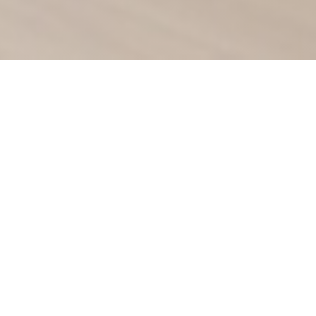
Le Clos Heurtebise
Valerie и Людовик Лене приветствовать Вас в своих
прекрасных домах для гурманов века варки
террасы сезона девятнадцатом.
С террасой этого учреждения, старый дом с характером
середины девятнадцатого века, вы восхищаетесь первыми
долинами региональных воздушных шаров парков на
близлежащих холмах Ремирмона. На краю леса, вы
Heurtebise Клоса с головой и Valerie Лодовико Лене