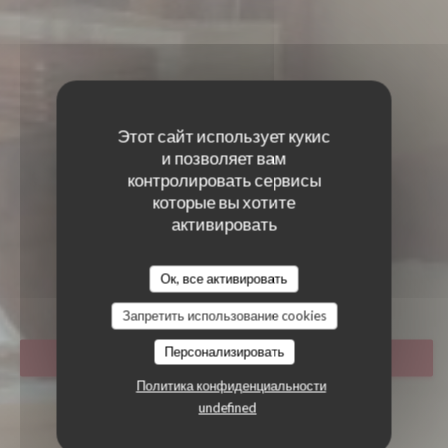
Этот сайт использует кукис
и позволяет вам
контролировать сервисы
которые вы хотите
активировать
LE CLOS HEURTEBISE
LE CLOS HEURTEBISE
Ок, все активировать
РЕСТОРАН
|
REMIREMONT
Запретить использование cookies
Персонализировать
ЗАБРОНИРОВАТЬ СТОЛИК
Политика конфиденциальности
undefined