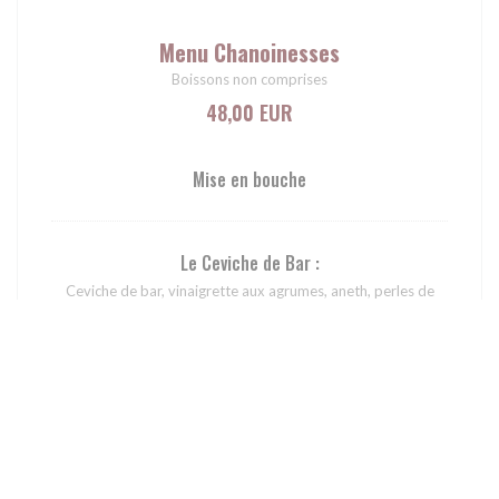
Menu Chanoinesses
Boissons non comprises
48,00 EUR
Mise en bouche
Le Ceviche de Bar :
Ceviche de bar, vinaigrette aux agrumes, aneth, perles de
yuzu, sorbet aneth
Le Lapin :
Le Râble de lapin et crevette, crème de têtes « terre et mer »,
légumes au Wok