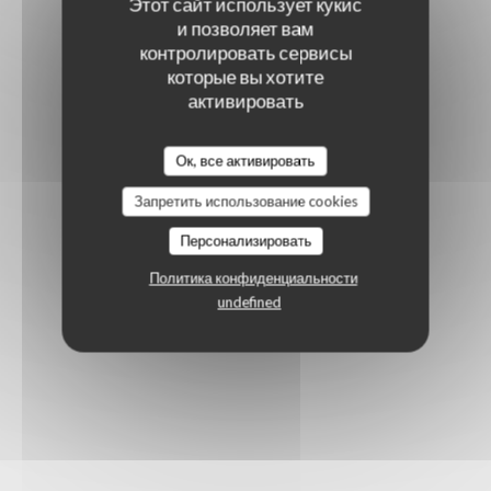
Этот сайт использует кукис
и позволяет вам
контролировать сервисы
которые вы хотите
активировать
Ок, все активировать
Запретить использование cookies
Персонализировать
Политика конфиденциальности
undefined