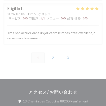
Brigitte
L
2026-07-04
- 12:15 - ゲスト 2
サービス
:
5
/5
雰囲気
:
5
/5
メニュー
:
5
/5
品質-価格
:
5
/5
Très bon accueil dans un joli cadre le repas était excellent je
recommande vivement
1
2
3
アクセス/お問い合わせ
((新しいウ
13 Chemin des Capucins 88200 Remiremont