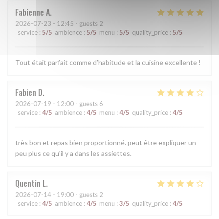
Fabienne
A
2026-07-23
- 12:45 - guests 2
service
:
5
/5
ambience
:
5
/5
menu
:
5
/5
quality_price
:
5
/5
Tout était parfait comme d’habitude et la cuisine excellente !
Fabien
D
2026-07-19
- 12:00 - guests 6
service
:
4
/5
ambience
:
4
/5
menu
:
4
/5
quality_price
:
4
/5
très bon et repas bien proportionné. peut être expliquer un
peu plus ce qu'il y a dans les assiettes.
Quentin
L
2026-07-14
- 19:00 - guests 2
service
:
4
/5
ambience
:
4
/5
menu
:
3
/5
quality_price
:
4
/5