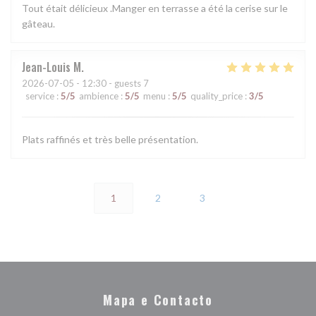
Tout était délicieux .Manger en terrasse a été la cerise sur le
gâteau.
Jean-Louis
M
2026-07-05
- 12:30 - guests 7
service
:
5
/5
ambience
:
5
/5
menu
:
5
/5
quality_price
:
3
/5
Plats raffinés et très belle présentation.
1
2
3
Mapa e Contacto