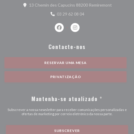
((abre numa 
13 Chemin des Capucins 88200 Remiremont
03 29 62 08 04
Facebook ((abre numa nova janela))
Instagram ((abre numa nova j
Contacte-nos
RESERVAR UMA MESA
PRIVATIZAÇÃO
Mantenha-se atualizado
*
Subscrever a nossa newsletter para receber comunicações personalizadas e
ofertas de marketing por correio eletrónico da nossa parte.
SUBSCREVER