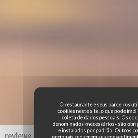
O restaurante e seus parceiros uti
cookies neste site, o que pode impli
coleta de dados pessoais. Os coo
denominados «necessários» são obri
e instalados por padrão. Outros c
reviews_from_our_clients_following_
opcionais requerem seu consentiment