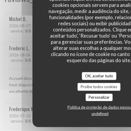
cookies opcionais servem para anali
navegação, medir a audiência do site,
funcionalidades (por exemplo, relaci
Michel
D
redes sociais) ou exibir publicida
2026-08-07
- 19:45 - guests 4
conteúdos personalizados. Clique 
service
:
5
/5
ambience
:
5
/5
menu
:
5
/5
quality_price
:
5
/5
aceitar tudo', 'Recusar tudo' ou 'Pers
para gerenciar suas preferências. V
alterar suas escolhas a qualquer 
Frederic
L
clicando no ícone de cookie no canto 
2026-08-06
- 12:00 - guests 3
esquerdo das páginas do site
service
:
5
/5
ambience
:
5
/5
menu
:
5
/5
quality_price
:
5
/5
OK, aceitar tudo
Accueil discret et bienveillant. Mets de grande qualité. Le
tout déguster sur la terrasse par une journée idéale. Une
Proíbe todos cookies
excellente deuxième visite.
Personalizar
Política de proteção de dados pesso
Frederique
M
undefined
2026-07-26
- 12:30 - guests 3
service
:
5
/5
ambience
:
5
/5
menu
:
5
/5
quality_price
:
5
/5